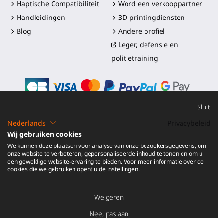
Haptische Compatibiliteit
Word een verkooppartner
Handleidingen
3D-printingdiensten
Blog
Andere profiel
Leger, defensie en
politietraining
Sluit
Nederlands
Privacybeleid
©2016-2026 - ProTubeVR™
|
Verkoopvoorwaarden
|
Wij gebruiken cookies
Verzending en douanerechten
|
Garantie
|
Retourneren en
We kunnen deze plaatsen voor analyse van onze bezoekersgegevens, om
Terugbetaling
onze website te verbeteren, gepersonaliseerde inhoud te tonen en om u
een geweldige website-ervaring te bieden. Voor meer informatie over de
cookies die we gebruiken opent u de instellingen.
Weigeren
VOEG TOE AAN
€ 6,00
Nee, pas aan