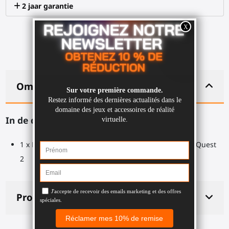
2 jaar garantie
Omschrijving
In de doos:
1 x Bovenste bevestiging voor ProStraps voor Meta Quest
2
Productdetails