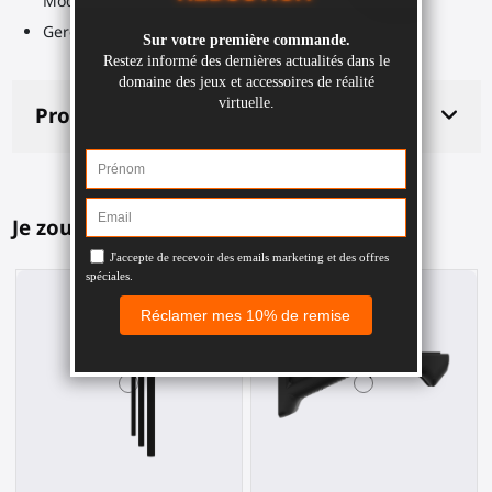
Module
Gereedschapstas
Productdetails
Je zou dit ook leuk kunnen vinden