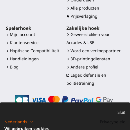
Alle producten
Prijsverlaging
Spelerhoek
Zakelijke hoek
Mijn account
Geweerstokken voor
Klantenservice
Arcades & LBE
Haptische Compatibiliteit
Word een verkooppartner
Handleidingen
3D-printingdiensten
Blog
Andere profiel
Leger, defensie en
politietraining
Sluit
Nederlands
Privacybeleid
©2016-2026 - ProTubeVR™
|
Verkoopvoorwaarden
|
Wij gebruiken cookies