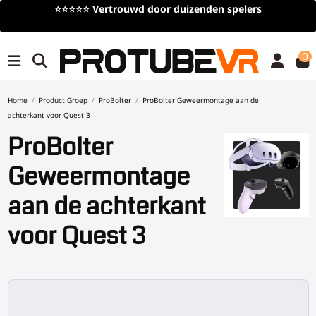
⭐⭐⭐⭐⭐
Vertrouwd door duizenden spelers
0
Home
Product Groep
ProBolter
ProBolter Geweermontage aan de
achterkant voor Quest 3
ProBolter
Geweermontage
aan de achterkant
voor Quest 3