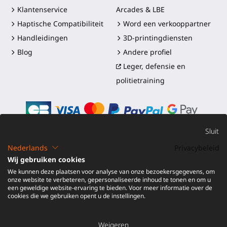
Klantenservice
Arcades & LBE
Haptische Compatibiliteit
Word een verkooppartner
Handleidingen
3D-printingdiensten
Blog
Andere profiel
Leger, defensie en
politietraining
Sluit
Nederlands
Privacybeleid
©2016-2026 - ProTubeVR™
|
Verkoopvoorwaarden
|
Wij gebruiken cookies
Verzending en douanerechten
|
Garantie
|
Retourneren en
We kunnen deze plaatsen voor analyse van onze bezoekersgegevens, om
Terugbetaling
onze website te verbeteren, gepersonaliseerde inhoud te tonen en om u
een geweldige website-ervaring te bieden. Voor meer informatie over de
cookies die we gebruiken opent u de instellingen.
Weigeren