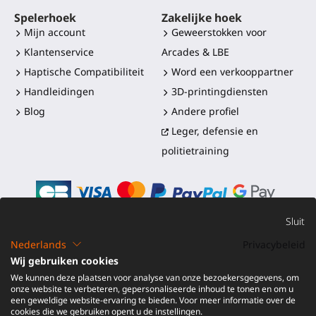
Spelerhoek
Zakelijke hoek
Mijn account
Geweerstokken voor
Klantenservice
Arcades & LBE
Haptische Compatibiliteit
Word een verkooppartner
Handleidingen
3D-printingdiensten
Blog
Andere profiel
Leger, defensie en
politietraining
Sluit
Nederlands
Privacybeleid
©2016-2026 - ProTubeVR™
|
Verkoopvoorwaarden
|
Wij gebruiken cookies
Verzending en douanerechten
|
Garantie
|
Retourneren en
We kunnen deze plaatsen voor analyse van onze bezoekersgegevens, om
Terugbetaling
onze website te verbeteren, gepersonaliseerde inhoud te tonen en om u
een geweldige website-ervaring te bieden. Voor meer informatie over de
cookies die we gebruiken opent u de instellingen.