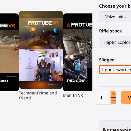
Choose your b
Rifle stock
Slinger
1 punt zwarte
▶
▶
TechManPrime and
R
Man In VR
V
friend
Accessoir