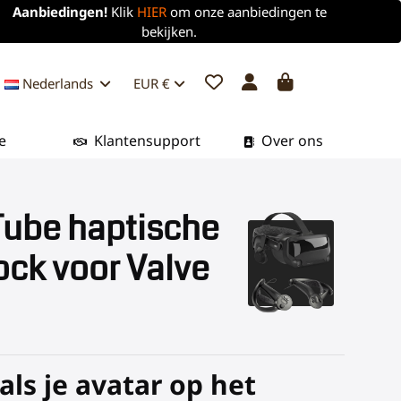
Aanbiedingen!
Klik
HIER
om onze aanbiedingen te
bekijken.
Nederlands
EUR €
e
Klantensupport
Over ons
Tube haptische
ck voor Valve
 als je avatar op het