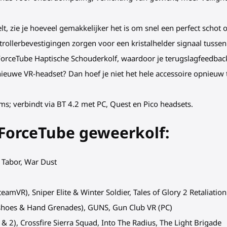
eelt, zie je hoeveel gemakkelijker het is om snel een perfect schot 
ollerbevestigingen zorgen voor een kristalhelder signaal tussen 
ForceTube Haptische Schouderkolf, waardoor je terugslagfeedback 
 nieuwe VR-headset? Dan hoef je niet het hele accessoire opnieu
rms; verbindt via BT 4.2 met PC, Quest en Pico headsets.
 ForceTube
geweerkolf
:
f Tabor, War Dust
eamVR), Sniper Elite & Winter Soldier, Tales of Glory 2 Retaliation
eshoes & Hand Grenades), GUNS, Gun Club VR (PC)
1 & 2), Crossfire Sierra Squad, Into The Radius, The Light Brigade