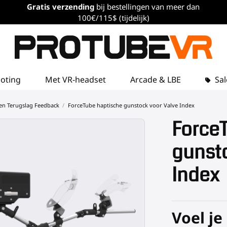
Gratis verzending
bij bestellingen van meer dan
100€/115$ (tijdelijk)
loting
Met VR-headset
Arcade & LBE
Sal
en Terugslag Feedback
ForceTube haptische gunstock voor Valve Index
Force
gunsto
Index
Voel je