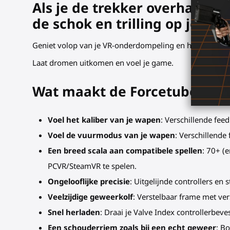
Als je de trekker overhaalt (
de schok en trilling op je sch
Geniet volop van je VR-onderdompeling en herontdek al j
Laat dromen uitkomen en voel je game.
Wat maakt de Forcetube zo nu
Voel het kaliber van je wapen
: Verschillende fee
Voel de vuurmodus van je wapen
: Verschillende
Een breed scala aan compatibele spellen
: 70+ (
PCVR/SteamVR te spelen.
Ongelooflijke precisie
: Uitgelijnde controllers en
Veelzijdige
geweerkolf
: Verstelbaar frame met ve
Snel herladen
: Draai je Valve Index controllerbeve
Een schouderriem zoals bij een echt geweer
: B