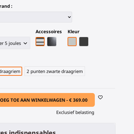
rand :
Accessoires
Kleur
Chroom armatuur
Zwarte koolstofvezel armatuur
Grijze PLA
Zwart Koolstofvezel
 draagriem
2 punten zwarte draagriem
OEG TOE AAN WINKELWAGEN -
€ 369.00
Exclusief belasting
es indispensables