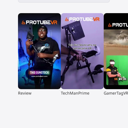
▶
▶
▶
Review
TechManPrime
GamerTagV