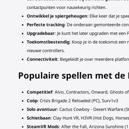
contactpunten voor nauwkeurig richten.
Ontwikkel je spiergeheugen
: Elke keer dat je sp
Perfecte tracking
: De onderaan gemonteerde contr
Upgradebaar
: Je kunt het later upgraden met een 
Toekomstbestendig
: Koop je in de toekomst een
nieuwe controllers.
Connectiviteit
: Begeleidt je over meerdere platfo
Populaire spellen met de
Competitief
: Alvo, Contractors, Onward, Ghosts o
Coöp
: Crisis Brigade 2 Reloaded (PC), Surv1v3
Solo avontuur
: Cactus Cowboy - Desert Warfare (St
Schietbaan
: Clay Hunt VR, H3VR (Hot Dogs, Hors
SteamVR Mods
: After the Fall, Arizona Sunshine (