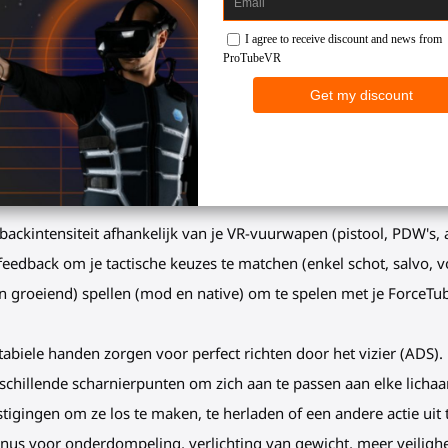
in het echt en virtueel), wordt je 
ouder.
e spellen. Ga nooit meer terug naar niet-haptisch of plat gamen. 
ttig in je Valve Index arsenaal?
dbackintensiteit afhankelijk van je VR-vuurwapen (pistool, PDW's, 
 feedback om je tactische keuzes te matchen (enkel schot, salvo, 
en groeiend) spellen (mod en native) om te spelen met je ForceT
 stabiele handen zorgen voor perfect richten door het vizier (ADS).
rschillende scharnierpunten om zich aan te passen aan elke lichaa
stigingen om ze los te maken, te herladen of een andere actie uit 
onus voor onderdompeling, verlichting van gewicht, meer veilighe