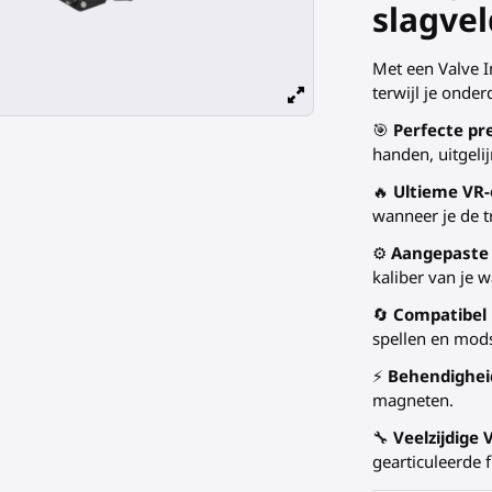
slagvel
Met een Valve I
terwijl je onde
🎯
Perfecte pre
handen, uitgeli
🔥
Ultieme VR
wanneer je de t
⚙️
Aangepaste
kaliber van je 
🔄
Compatibel 
spellen en mods
⚡
Behendigheid
magneten.
🔧
Veelzijdige
gearticuleerde 