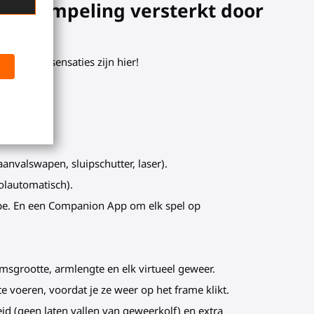
onderdompeling versterkt door
De echte sensaties zijn hier!
aanvalswapen, sluipschutter, laser).
volautomatisch).
ube. En een Companion App om elk spel op
msgrootte, armlengte en elk virtueel geweer.
te voeren, voordat je ze weer op het frame klikt.
id (geen laten vallen van
geweerkolf
) en extra