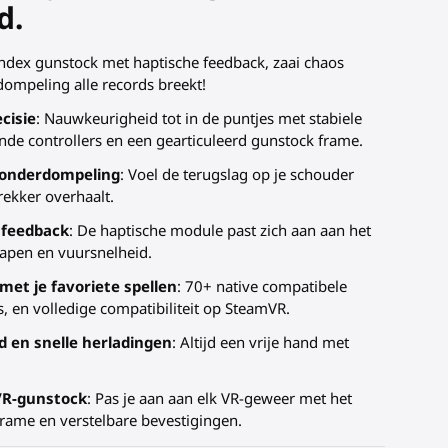
d.
ndex gunstock met haptische feedback, zaai chaos
rdompeling alle records breekt!
cisie
: Nauwkeurigheid tot in de puntjes met stabiele
jnde controllers en een gearticuleerd gunstock frame.
-onderdompeling
: Voel de terugslag op je schouder
rekker overhaalt.
 feedback
: De haptische module past zich aan aan het
wapen en vuursnelheid.
met je favoriete spellen
: 70+ native compatibele
, en volledige compatibiliteit op SteamVR.
 en snelle herladingen
: Altijd een vrije hand met
 VR-gunstock
: Pas je aan aan elk VR-geweer met het
frame en verstelbare bevestigingen.