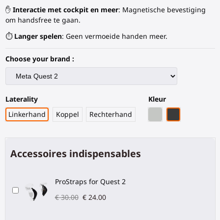
✋
Interactie met cockpit en meer
: Magnetische bevestiging
om handsfree te gaan.
⏱️
Langer spelen
: Geen vermoeide handen meer.
Choose your brand :
Laterality
Kleur
Grijze PLA
Zwart Koolstof
Linkerhand
Koppel
Rechterhand
Accessoires indispensables
ProStraps for Quest 2
€ 30.00
€ 24.00