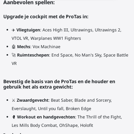
Aanbevolen spellen:
Upgrade je cockpit met de ProTas in:
✈️
Vliegtuigen
: Aces High III, Ultrawings, Ultrawings 2,
VTOL VR, Warplanes WW1 Fighters
🤖
Mechs
: Vox Machinae
🚀
Ruimteschepen
: End Space, No Man's Sky, Space Battle
VR
Bevestig de basis van de ProTas en de houder en
gebruik het als extra gewicht:
⚔
Zwaardgevecht
: Beat Saber, Blade and Sorcery,
Everslaught, Until you fall, Broken Edge
🥊
Workout en handgevechten
: The Thrill of the Fight,
Les Mills Body Combat, OhShape, Holofit