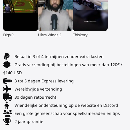
▶
▶
▶
DigVR
Ultra Wings 2
Thiskory
Betaal in 3 of 4 termijnen zonder extra kosten
Gratis verzending bij bestellingen van meer dan 120€ /
$140 USD
3 tot 5 dagen Express levering
Wereldwijde verzending
30 dagen retourrecht
Vriendelijke ondersteuning op de website en Discord
Een grote gemeenschap voor speelkameraden en tips
2 jaar garantie