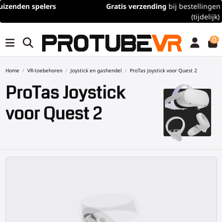
Gratis verzending
bij bestellingen van meer dan 100€/115$
(tijdelijk)
0
Home
VR-toebehoren
Joystick en gashendel
ProTas Joystick voor Quest 2
ProTas Joystick
voor Quest 2