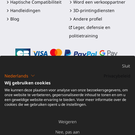
Haptische Compatibiliteit
Word een verkooppartner
Handleidingen
3D-printingdiensten
Blog
Andere profiel
Leger, defensie en
politietraining
Sluit
Nederlands
Privacybeleid
©2016-2026 - ProTubeVR™
|
Verkoopvoorwaarden
|
Wij gebruiken cookies
Verzending en douanerechten
|
Garantie
|
Retourneren en
We kunnen deze plaatsen voor analyse van onze bezoekersgegevens, om
Terugbetaling
onze website te verbeteren, gepersonaliseerde inhoud te tonen en om u
een geweldige website-ervaring te bieden. Voor meer informatie over de
cookies die we gebruiken opent u de instellingen.
Weigeren
VOEG TOE AAN
€
Nee, pas aan