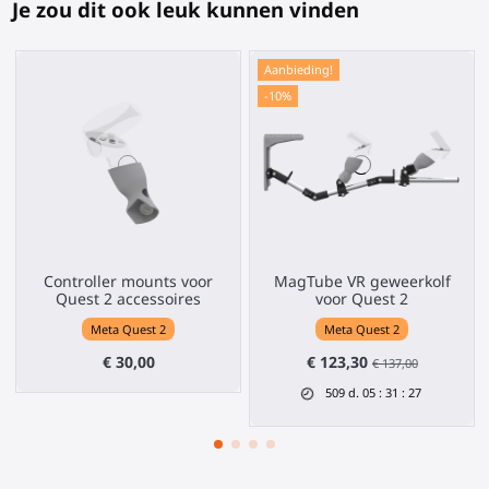
Je zou dit ook leuk kunnen vinden
Aanbieding!
-10%
Controller mounts voor
MagTube VR geweerkolf
Quest 2 accessoires
voor Quest 2
Meta Quest 2
Meta Quest 2
€ 30,00
€ 123,30
€ 137,00
509
d.
05
:
31
:
27