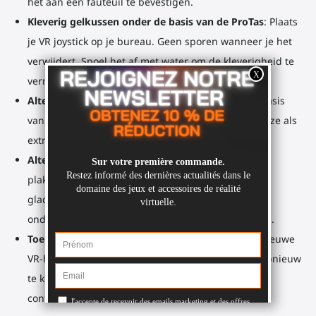
het aan een fauteuil te bevestigen.
Kleverig gelkussen onder de basis van de ProTas
: Plaats
je VR joystick op je bureau. Geen sporen wanneer je het
verwijdert. Spoel het af met water om de kleverigheid te
vernieuwen.
Alternatief gebruik
: Fitnessgewicht. Bevestig de basis
van de ProTas aan je controllerhouders en gebruik ze als
extra gewicht.
Alternatief gebruik
: Controllerhouders. Met het
plakkerige kussen kun je je joystickhouders op een
gladde muuroppervlak plaatsen. Nu heb je
ondersteuning voor je controllers met hun houders.
Toekomstbestendig
: Krijg je in de toekomst een nieuwe
VR-headset? Dan hoef je niet het hele accessoire opnieuw
te kopen. Koop gewoon de houders voor je nieuwe
controllers.