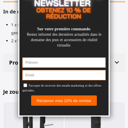
In de doos:
1 x ForceTube Hamer reserveonderdeel voor het
geselecteerde modulemodel
2 x Veren
Productdetails
Je zou dit ook leuk kunnen vinden