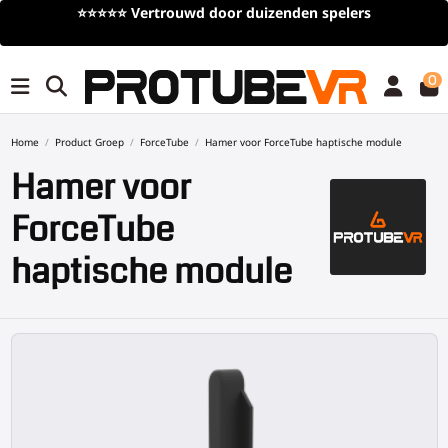
⭐⭐⭐⭐⭐
Vertrouwd door duizenden spelers
0
Home
Product Groep
ForceTube
Hamer voor ForceTube haptische module
Hamer voor
ForceTube
haptische module