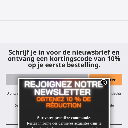
Schrijf je in voor de nieuwsbrief en
ontvang een kortingscode van 10%
op je eerste bestelling.
U ontvangt onze maandelijkse updates en aanbiedingen - geen spam, slechts
één e-mail per maand! U kunt zich op elk moment afmelden.
De korting geldt voor al onze producten, met uitzondering van de
afgeprijsde items.