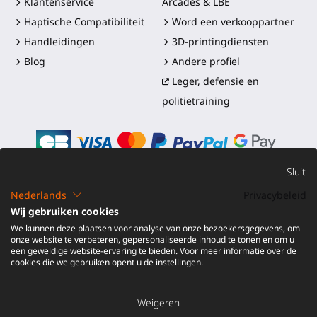
Klantenservice
Arcades & LBE
Haptische Compatibiliteit
Word een verkooppartner
Handleidingen
3D-printingdiensten
Blog
Andere profiel
Leger, defensie en
politietraining
Sluit
Nederlands
Privacybeleid
©2016-2026 - ProTubeVR™
|
Verkoopvoorwaarden
|
Wij gebruiken cookies
Verzending en douanerechten
|
Garantie
|
Retourneren en
We kunnen deze plaatsen voor analyse van onze bezoekersgegevens, om
Terugbetaling
onze website te verbeteren, gepersonaliseerde inhoud te tonen en om u
een geweldige website-ervaring te bieden. Voor meer informatie over de
cookies die we gebruiken opent u de instellingen.
Weigeren