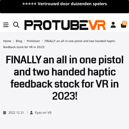
⭐⭐⭐⭐⭐
Vertrouwd door duizenden spelers
0
Home
Blog
ProVolver
FINALLY an all in one pistol and two handed haptic
feedback stock for VR in 2023!
FINALLY an all in one pistol
and two handed haptic
feedback stock for VR in
2023!
2022 12 21
Eyes on VR