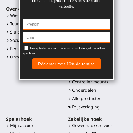
Over ons
VR-toebehoren
Wie zijn wij?
Gunstock MagTube
Team
Gunstock ForceTube
Sluit je aan
Gunstock ProVolver
Sociale media links
Gunstock Starter
Perskit en logo's
ProStraps sleeves
Onze retailers
ProTas joystick
SWINGiT Golf Club
ProSaber mes
Controller mounts
Onderdelen
Alle producten
Prijsverlaging
Spelerhoek
Zakelijke hoek
Mijn account
Geweerstokken voor