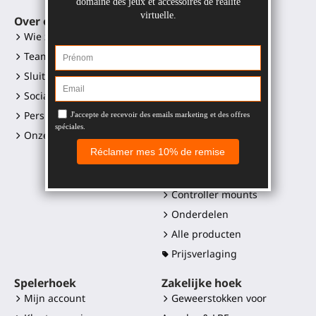
Over ons
VR-toebehoren
Wie zijn wij?
Gunstock MagTube
Team
Gunstock ForceTube
Sluit je aan
Gunstock ProVolver
Sociale media links
Gunstock Starter
Perskit en logo's
ProStraps sleeves
Onze retailers
ProTas joystick
SWINGiT Golf Club
ProSaber mes
Controller mounts
Onderdelen
Alle producten
Prijsverlaging
Spelerhoek
Zakelijke hoek
Mijn account
Geweerstokken voor