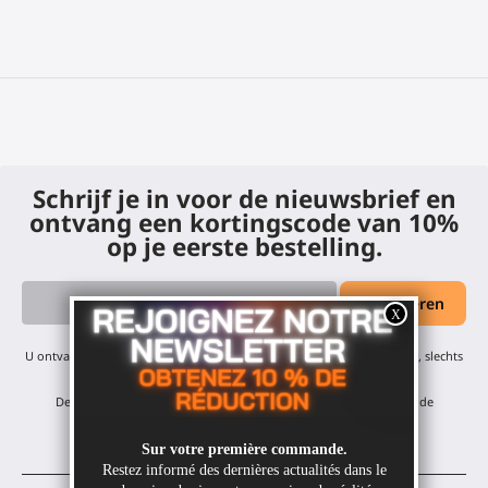
Schrijf je in voor de nieuwsbrief en
ontvang een kortingscode van 10%
op je eerste bestelling.
U ontvangt onze maandelijkse updates en aanbiedingen - geen spam, slechts
één e-mail per maand! U kunt zich op elk moment afmelden.
De korting geldt voor al onze producten, met uitzondering van de
afgeprijsde items.