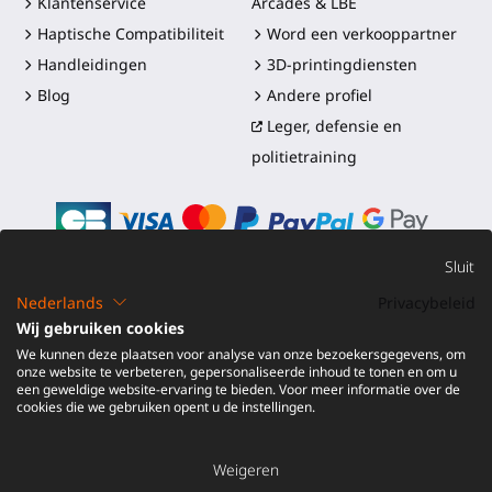
Klantenservice
Arcades & LBE
Haptische Compatibiliteit
Word een verkooppartner
Handleidingen
3D-printingdiensten
Blog
Andere profiel
Leger, defensie en
politietraining
Sluit
Nederlands
Privacybeleid
©2016-2026 - ProTubeVR™
|
Verkoopvoorwaarden
|
Wij gebruiken cookies
Verzending en douanerechten
|
Garantie
|
Retourneren en
We kunnen deze plaatsen voor analyse van onze bezoekersgegevens, om
Terugbetaling
onze website te verbeteren, gepersonaliseerde inhoud te tonen en om u
een geweldige website-ervaring te bieden. Voor meer informatie over de
cookies die we gebruiken opent u de instellingen.
Weigeren