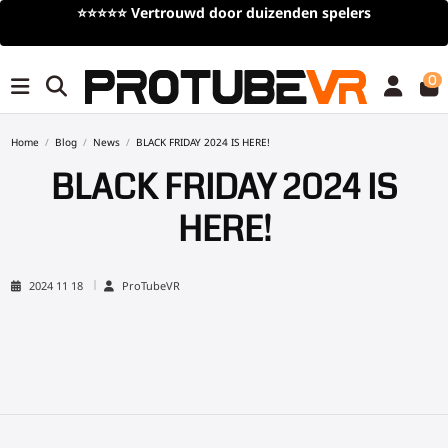
⭐⭐⭐⭐⭐
Vertrouwd door duizenden spelers
0
Home
Blog
News
BLACK FRIDAY 2024 IS HERE!
BLACK FRIDAY 2024 IS
HERE!
2024 11 18
ProTubeVR