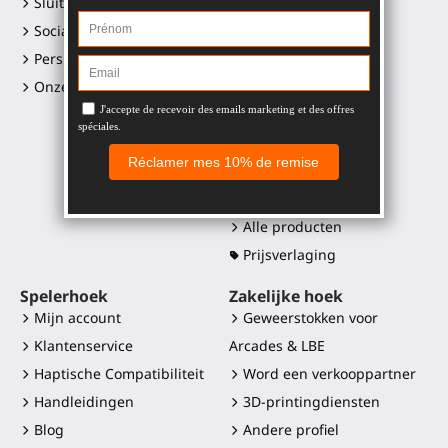
Sluit je aan
Gunstock ProVolver
Sociale media links
Gunstock Starter
Perskit en logo's
ProStraps sleeves
Onze retailers
ProTas joystick
SWINGiT Golf Club
ProSaber mes
Controller mounts
Onderdelen
Alle producten
Prijsverlaging
Spelerhoek
Zakelijke hoek
Mijn account
Geweerstokken voor
Klantenservice
Arcades & LBE
Haptische Compatibiliteit
Word een verkooppartner
Handleidingen
3D-printingdiensten
Blog
Andere profiel