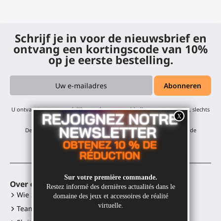
Schrijf je in voor de nieuwsbrief en
ontvang een kortingscode van 10%
op je eerste bestelling.
U ontvangt onze maandelijkse updates en aanbiedingen - geen spam, slechts
één e-mail per maand! U kunt zich op elk moment afmelden.
De korting geldt voor al onze producten, met uitzondering van de
afgeprijsde items.
Over ons
VR-toebehoren
Wie zijn wij?
Gunstock MagTube
Team
Gunstock ForceTube