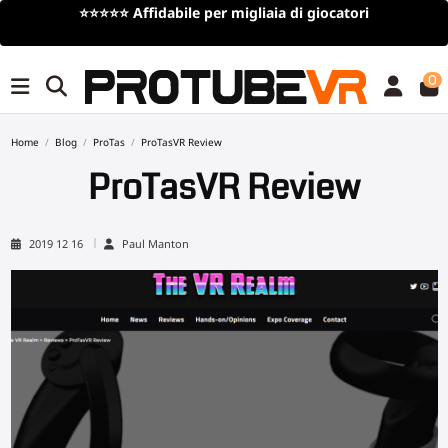
⭐⭐⭐⭐⭐
Affidabile per migliaia di giocatori
0
Home
Blog
ProTas
ProTasVR Review
ProTasVR Review
2019 12 16
Paul Manton