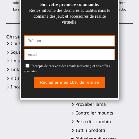
solo un'email al mese! Puoi annullare l'iscrizione in qualsiasi momento.
Lo sconto è valido su tutti i nostri prodotti, esclusi gli articoli in saldo.
Chi siamo
Accessori VR
Chi siamo?
Gunstock MagTube
Squadra
Gunstock ForceTube
Unisciti a noi
Gunstock ProVolver
Link ai social media
Gunstock Starter
Kit stampa e loghi
ProStraps sleeves
I nostri rivenditori
ProTas joystick
SWINGiT Golf Club
ProSaber lama
Controller mounts
Pezzi di ricambio
Tutti i prodotti
Riduzione di prezzo