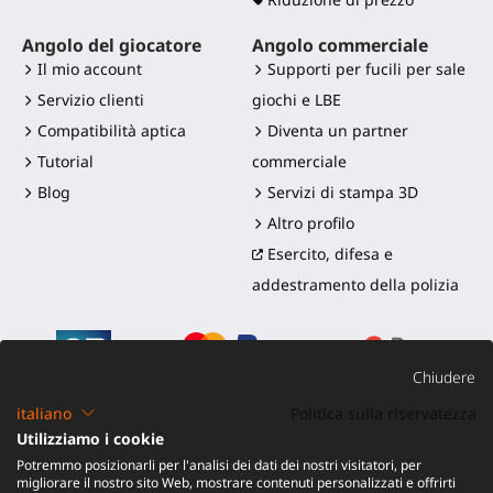
Angolo del giocatore
Angolo commerciale
Il mio account
Supporti per fucili per sale
Servizio clienti
giochi e LBE
Compatibilità aptica
Diventa un partner
Tutorial
commerciale
Blog
Servizi di stampa 3D
Altro profilo
Esercito, difesa e
addestramento della polizia
Chiudere
italiano
Politica sulla riservatezza
Utilizziamo i cookie
©2016-2026 - ProTubeVR™
|
Termini di vendita
|
Potremmo posizionarli per l'analisi dei dati dei nostri visitatori, per
Spedizione e dazi
|
Garanzia
|
Reso e Rimborso
migliorare il nostro sito Web, mostrare contenuti personalizzati e offrirti