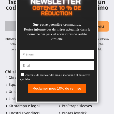
Iscriviti alla newsletter e ricevi un
codice sconto del 10% sul tuo primo
ordine
Riceverai i nostri aggiornamenti mensili e offerte: nessuna email indesiderata,
solo un'email al mese! Puoi annullare l'iscrizione in qualsiasi momento.
Lo sconto è valido su tutti i nostri prodotti, esclusi gli articoli in saldo.
Chi siamo
Accessori VR
Chi siamo?
Gunstock MagTube
Squadra
Gunstock ForceTube
Unisciti a noi
Gunstock ProVolver
Link ai social media
Gunstock Starter
Kit stampa e loghi
ProStraps sleeves
I nostri rivenditori
ProTas joystick