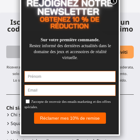
Iscriviti alla newsletter e ricevi un
codice sconto del 10% sul tuo primo
ordine
Riceverai i nostri aggiornamenti mensili e offerte: nessuna email indesiderata,
solo un'email al mese! Puoi annullare l'iscrizione in qualsiasi momento.
Lo sconto è valido su tutti i nostri prodotti, esclusi gli articoli in saldo.
Chi siamo
Accessori VR
Chi siamo?
Gunstock MagTube
Squadra
Gunstock ForceTube
Unisciti a noi
Gunstock ProVolver