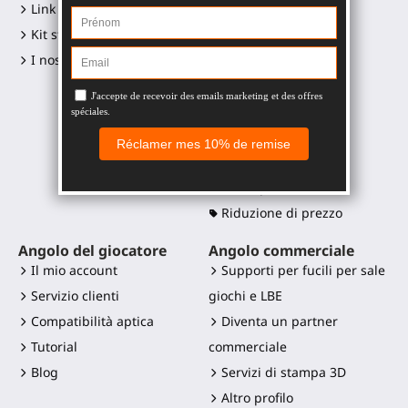
Link ai social media
Gunstock Starter
Kit stampa e loghi
ProStraps sleeves
I nostri rivenditori
ProTas joystick
SWINGiT Golf Club
ProSaber lama
Controller mounts
Pezzi di ricambio
Tutti i prodotti
Riduzione di prezzo
Angolo del giocatore
Angolo commerciale
Il mio account
Supporti per fucili per sale
Servizio clienti
giochi e LBE
Compatibilità aptica
Diventa un partner
Tutorial
commerciale
Blog
Servizi di stampa 3D
Altro profilo