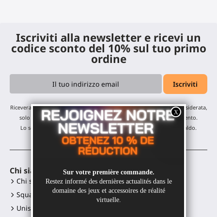
Iscriviti alla newsletter e ricevi un
codice sconto del 10% sul tuo primo
ordine
Riceverai i nostri aggiornamenti mensili e offerte: nessuna email indesiderata,
solo un'email al mese! Puoi annullare l'iscrizione in qualsiasi momento.
Lo sconto è valido su tutti i nostri prodotti, esclusi gli articoli in saldo.
Chi siamo
Accessori VR
Chi siamo?
Gunstock MagTube
Squadra
Gunstock ForceTube
Unisciti a noi
Gunstock ProVolver