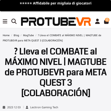
⭐⭐⭐⭐⭐
Affidabile per migliaia di giocatori
0
Home
Blog
MagTube
? Lleva el COMBATE al MÁXIMO NIVEL | MAGTUBE de
PROTUBEVR para META QUEST 3 [COLABORACIÓN]
? Lleva el COMBATE al
MÁXIMO NIVEL | MAGTUBE
de PROTUBEVR para META
QUEST 3
[COLABORACIÓN]
2023 12 03
Lecitron Gaming Tech