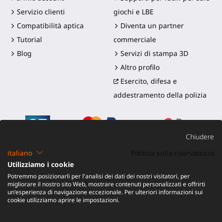
Servizio clienti
giochi e LBE
Compatibilità aptica
Diventa un partner
Tutorial
commerciale
Blog
Servizi di stampa 3D
Altro profilo
Esercito, difesa e
addestramento della polizia
Chiudere
italiano
Politica sulla riservatezza
Utilizziamo i cookie
©2016-2026 - ProTubeVR™
|
Termini di vendita
|
Potremmo posizionarli per l'analisi dei dati dei nostri visitatori, per
Spedizione e dazi
|
Garanzia
|
Reso e Rimborso
migliorare il nostro sito Web, mostrare contenuti personalizzati e offrirti
un'esperienza di navigazione eccezionale. Per ulteriori informazioni sui
cookie utilizziamo aprire le impostazioni.