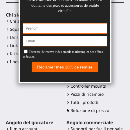
Chi siamo
Accessori VR
Chi siamo?
Gunstock MagTube
Squadra
Gunstock ForceTube
Unisciti a noi
Gunstock ProVolver
Link ai social media
Gunstock Starter
Kit stampa e loghi
ProStraps sleeves
I nostri rivenditori
ProTas joystick
SWINGiT Golf Club
ProSaber lama
Controller mounts
Pezzi di ricambio
Tutti i prodotti
Riduzione di prezzo
Angolo del giocatore
Angolo commerciale
Il mio account
Supporti per fucili per sale