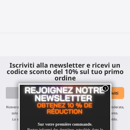
Iscriviti alla newsletter e ricevi un
codice sconto del 10% sul tuo primo
ordine
Riceverai i nostri aggiornamenti mensili e offerte: nessuna email indesiderata,
solo un'email al mese! Puoi annullare l'iscrizione in qualsiasi momento.
Lo sconto è valido su tutti i nostri prodotti, esclusi gli articoli in saldo.