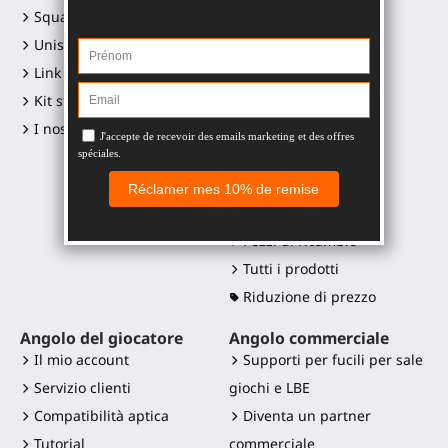
Squadra
Gunstock ForceTube
Unisciti a noi
Gunstock ProVolver
Link ai social media
Gunstock Starter
Kit stampa e loghi
ProStraps sleeves
I nostri rivenditori
ProTas joystick
SWINGiT Golf Club
ProSaber lama
Controller mounts
Pezzi di ricambio
Tutti i prodotti
Riduzione di prezzo
Angolo del giocatore
Angolo commerciale
Il mio account
Supporti per fucili per sale
Servizio clienti
giochi e LBE
Compatibilità aptica
Diventa un partner
Tutorial
commerciale