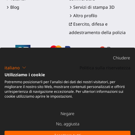
Blog
Servizi di stampa 3D
Altro profilo
Esercito, difesa e
addestramento della polizia
Chiudere
italiano
Politica sulla riservatezza
Utilizziamo i cookie
©2016-2026 - ProTubeVR™
|
Termini di vendita
|
Potremmo posizionarli per l'analisi dei dati dei nostri visitatori, per
Spedizione e dazi
|
Garanzia
|
Reso e Rimborso
migliorare il nostro sito Web, mostrare contenuti personalizzati e offrirti
un'esperienza di navigazione eccezionale. Per ulteriori informazioni sui
cookie utilizziamo aprire le impostazioni.
Negare
No, aggiusta