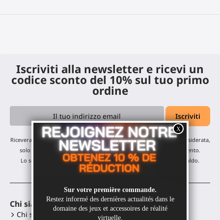
Iscriviti alla newsletter e ricevi un
codice sconto del 10% sul tuo primo
ordine
Riceverai i nostri aggiornamenti mensili e offerte: nessuna email indesiderata,
solo un'email al mese! Puoi annullare l'iscrizione in qualsiasi momento.
Lo sconto è valido su tutti i nostri prodotti, esclusi gli articoli in saldo.
Chi siamo
Accessori VR
Chi siamo?
Gunstock MagTube