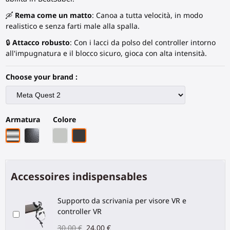
🛶
Rema come un matto
: Canoa a tutta velocità, in modo
realistico e senza farti male alla spalla.
🔒
Attacco robusto
: Con i lacci da polso del controller intorno
all'impugnatura e il blocco sicuro, gioca con alta intensità.
Choose your brand :
Armatura
Colore
Armatura cromata
Fibra di carbonio nera
Grigio PLA
Fibra di Carbonio Nera
Accessoires indispensables
Supporto da scrivania per visore VR e
controller VR
30,00 €
24,00 €