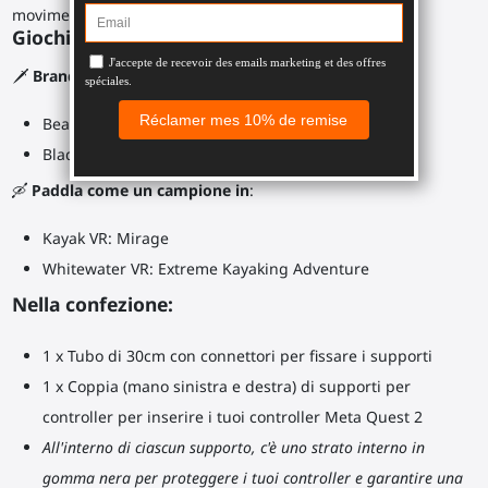
movimenti realistici senza farti male alle spalle.
Giochi consigliati:
🗡️
Brandisci la tua doppia lama ProSaber in
:
Beat Saber
Blade and Sorcery
🛶
Paddla come un campione in
:
Kayak VR: Mirage
Whitewater VR: Extreme Kayaking Adventure
Nella confezione:
1 x Tubo di 30cm con connettori per fissare i supporti
1 x Coppia (mano sinistra e destra) di supporti per
controller per inserire i tuoi controller Meta Quest 2
All'interno di ciascun supporto, c'è uno strato interno in
gomma nera per proteggere i tuoi controller e garantire una