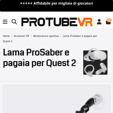
Spedizione gratuita
per ordini superiori a 100€/115$ (offerta a
tempo limitato)
0
Home
Accessori VR
Attrezzatura sportiva
Lama ProSaber e pagaia per
Quest 2
Lama ProSaber e
pagaia per Quest 2