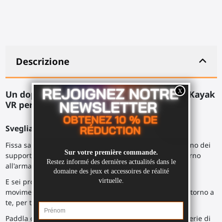
Descrizione
Un doppio sciabola per BeatSaber o giochi Kayak
VR per Quest 2.
Sveglia il tuo guerriero interiore.
Fissa saldamente i tuoi controller Meta Quest 2 all'interno dei
supporti fissati, con il laccio da polso dei controller intorno
all'armatura del ProSaber.
E sei pronto a liberare il tuo stile in un'esplosione di
movimento, facendo roteare il ProSaber tra le mani o intorno a
te, per tagliare i cubi.
Paddla come un matto nel tuo kayak virtuale, con una serie di