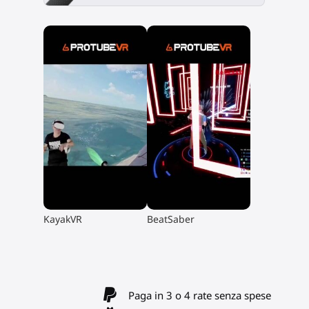
▶
▶
KayakVR
BeatSaber
Paga in 3 o 4 rate senza spese