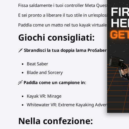
Fissa saldamente i tuoi controller Meta Quest 1 o Rift S a
E sei pronto a liberare il tuo stile in un'esplosione di m
Paddla come un matto nel tuo kayak virtuale, con un insi
Giochi consigliati:
🗡️
Sbrandisci la tua doppia lama ProSaber in
:
Beat Saber
Blade and Sorcery
🛶
Paddla come un campione in
:
Kayak VR: Mirage
Whitewater VR: Extreme Kayaking Adventure
Nella confezione: