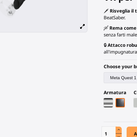
🗡️
Risveglia il
BeatSaber.
🛶
Rema come 
senza farti male 
🔒
Attacco rob
all'impugnatura 
Choose your b
Armatura
C
Armatura cro
Fibra di
A