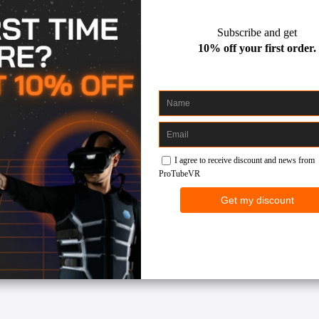
ll'interno dei supporti fissati, con il cinturino da polso dei contro
ovimento, facendo roteare il ProSaber tra le mani o intorno a te, per
eme di movimenti realistici senza farti male alle spalle.