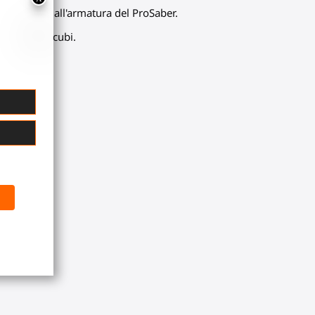
ller attorno all'armatura del ProSaber.
 tagliare i cubi.