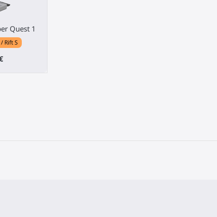
per Quest 1
 Rift S
€