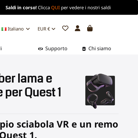
Saldi in corso!
Clicca
QUI
per vedere i nostri saldi
Italiano
EUR €
i
Supporto
Chi siamo
ber lama e
 per Quest 1
pio sciabola VR e un remo
Quest 1.