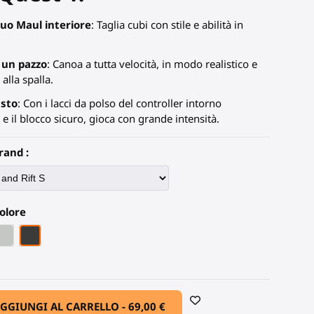
 tuo Maul interiore
: Taglia cubi con stile e abilità in
un pazzo
: Canoa a tutta velocità, in modo realistico e
alla spalla.
usto
: Con i lacci da polso del controller intorno
e il blocco sicuro, gioca con grande intensità.
rand :
olore
mata
 carbonio nera
Grigio PLA
Fibra di Carbonio Nera
GGIUNGI AL CARRELLO -
69,00 €