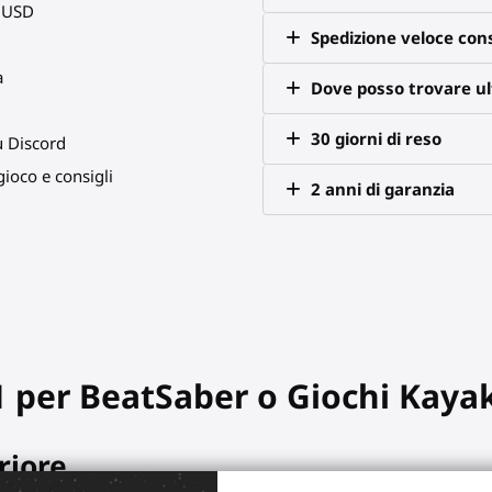
0 USD
Spedizione veloce co
a
Dove posso trovare ult
30 giorni di reso
u Discord
ioco e consigli
2 anni di garanzia
1 per BeatSaber o Giochi Kaya
riore.