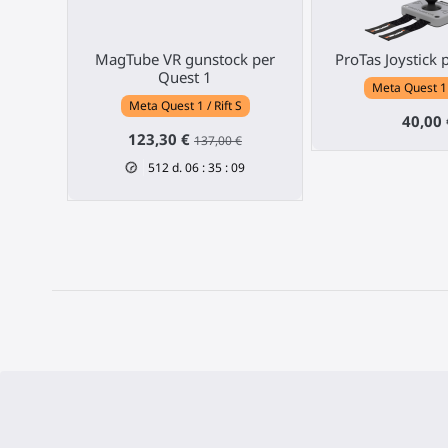
MagTube VR gunstock per
ProTas Joystick 
Quest 1
Meta Quest 1 /
Meta Quest 1 / Rift S
40,00 
123,30 €
137,00 €
512
d.
06
:
35
:
09