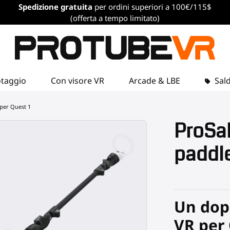
Spedizione gratuita
per ordini superiori a 100€/115$
(offerta a tempo limitato)
otaggio
Con visore VR
Arcade & LBE
Sald
per Quest 1
ProSa
paddle
Un dop
VR per 