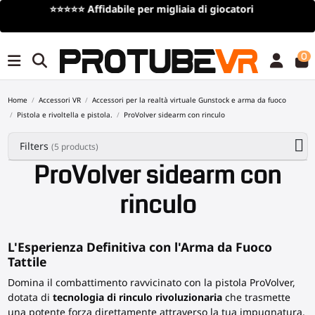
Spedizione gratuita
per ordini superiori a 100€/115$ (offe
tempo limitato)
0
Home
Accessori VR
Accessori per la realtà virtuale Gunstock e arma da fuoco
Pistola e rivoltella e pistola.
ProVolver sidearm con rinculo
Filters
(5 products)
ProVolver sidearm con
rinculo
L'Esperienza Definitiva con l'Arma da Fuoco
Tattile
Domina il combattimento ravvicinato con la pistola ProVolver,
dotata di
tecnologia di rinculo rivoluzionaria
che trasmette
una potente forza direttamente attraverso la tua impugnatura.