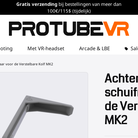
Gratis verzending
bij bestellingen van meer dan
100€/115$ (tijdelijk)
loting
Met VR-headset
Arcade & LBE
Sal
aar voor de Verstelbare Kolf MK2
Achter
schuif
de Ver
MK2