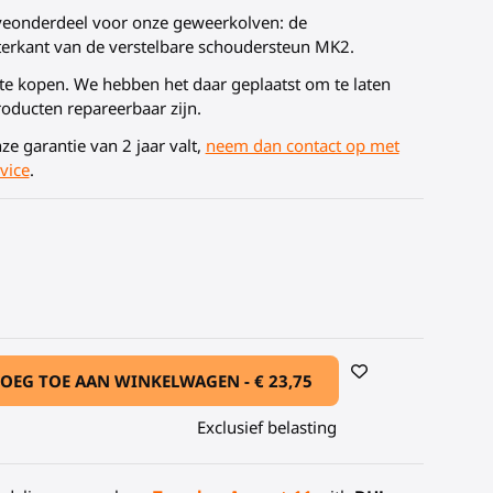
rveonderdeel voor onze geweerkolven: de
erkant van de verstelbare schoudersteun MK2.
t te kopen. We hebben het daar geplaatst om te laten
roducten repareerbaar zijn.
ze garantie van 2 jaar valt,
neem dan contact op met
vice
.
oolstofvezel
OEG TOE AAN WINKELWAGEN -
€ 23,75
Exclusief belasting