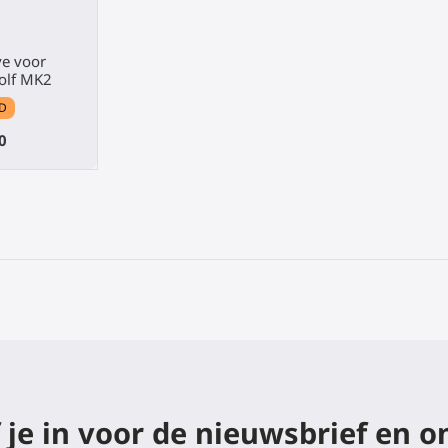
ve voor
kolf MK2
D
0
f je in voor de nieuwsbrief en 