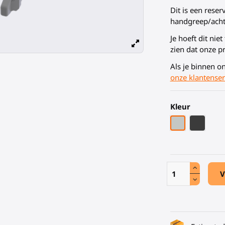
Dit is een rese
handgreep/acht
Je hoeft dit nie
zien dat onze p
Als je binnen on
onze klantenser
Kleur
Grijze PLA
Zwart K
V