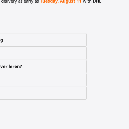
delivery as early as
Tuesday, August 11
with
DHL
ng
ver leren?