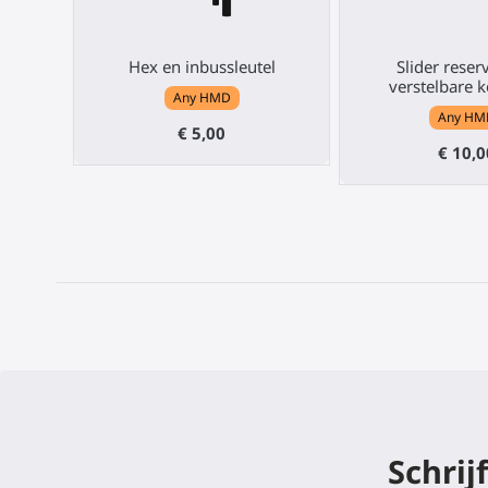
Hex en inbussleutel
Slider reser
verstelbare 
Any HMD
Any HM
€ 5,00
€ 10,0
Schrij