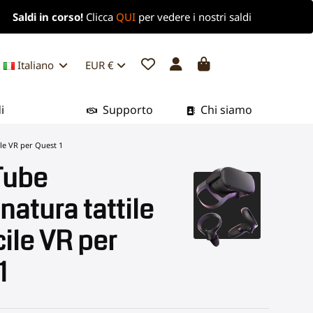
Saldi in corso!
Clicca
QUI
per vedere i nostri saldi
Italiano
EUR €
i
Supporto
Chi siamo
le VR per Quest 1
Tube
atura tattile
cile VR per
1