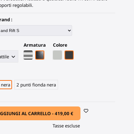
pporti regolabili.
rand :
Armatura
Colore
Armatura cromata
Fibra di carbonio nera
Grigio PLA
Fibra di Carbonio Nera
 nera
2 punti fionda nera
GGIUNGI AL CARRELLO -
419,00 €
Tasse escluse