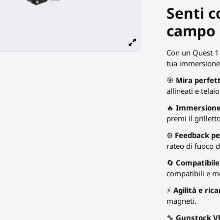
Senti c
campo d
Con un Quest 1 
tua immersione b
🎯
Mira perfet
allineati e telai
🔥
Immersione 
premi il grilletto
⚙️
Feedback pe
rateo di fuoco d
🔄
Compatibile 
compatibili e m
⚡
Agilità e rica
magneti.
🔧
Gunstock VR