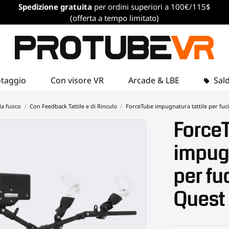
Spedizione gratuita
per ordini superiori a 100€/115$
(offerta a tempo limitato)
otaggio
Con visore VR
Arcade & LBE
Sald
da fuoco
Con Feedback Tattile e di Rinculo
ForceTube impugnatura tattile per fuci
Force
impugn
per fu
Quest 