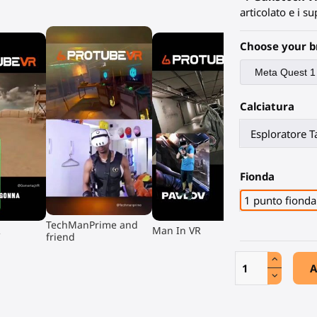
articolato e i su
Choose your b
Calciatura
Fionda
1 punto fionda
▶
▶
TechManPrime and
R
Man In VR
friend
A