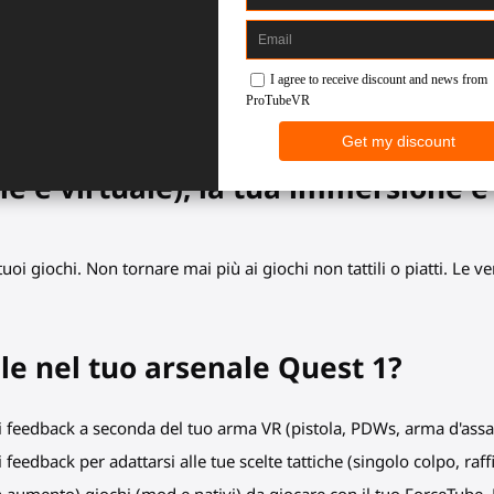
cile
che simula il rinculo della
le e virtuale), la tua immersione è
tuoi giochi. Non tornare mai più ai giochi non tattili o piatti. Le v
le nel tuo arsenale Quest 1?
di feedback a seconda del tuo arma VR (pistola, PDWs, arma d'assalto
i feedback per adattarsi alle tue scelte tattiche (singolo colpo, raf