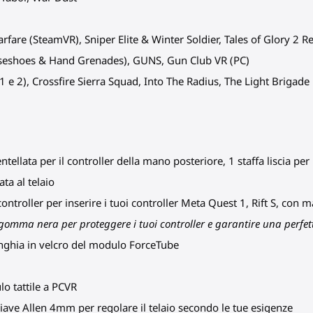
fare (SteamVR), Sniper Elite & Winter Soldier, Tales of Glory 2 Re
rseshoes & Hand Grenades), GUNS, Gun Club VR (PC)
(1 e 2), Crossfire Sierra Squad, Into The Radius, The Light Brigade
entellata per il controller della mano posteriore, 1 staffa liscia per
ta al telaio
ontroller per inserire i tuoi controller Meta Quest 1, Rift S, con 
in gomma nera per proteggere i tuoi controller e garantire una perfe
cinghia in velcro del modulo ForceTube
o tattile a PCVR
hiave Allen
4mm
per regolare il telaio secondo le tue esigenze