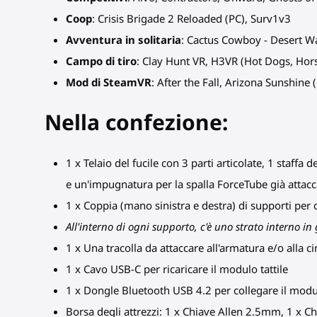
Coop
: Crisis Brigade 2 Reloaded (PC), Surv1v3
Avventura in solitaria
: Cactus Cowboy - Desert War
Campo di tiro
: Clay Hunt VR, H3VR (Hot Dogs, Ho
Mod di SteamVR
: After the Fall, Arizona Sunshine 
Nella confezione:
1 x Telaio del
fucile
con 3 parti articolate, 1 staffa d
e un'impugnatura per la spalla ForceTube già attacca
1 x Coppia (mano sinistra e destra) di supporti per c
All'interno di ogni supporto, c'è uno strato interno 
1 x Una tracolla da attaccare all'armatura e/o alla 
1 x Cavo USB-C per ricaricare il modulo tattile
1 x Dongle Bluetooth USB 4.2 per collegare il modul
Borsa degli attrezzi: 1 x Chiave Allen 2.5mm, 1 x C