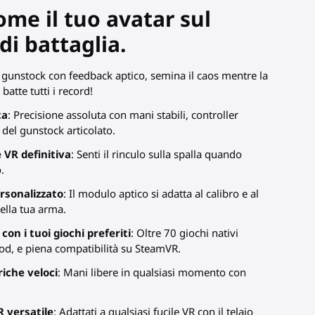
ome il tuo avatar sul
i battaglia.
gunstock con feedback aptico, semina il caos mentre la
atte tutti i record!
ta
: Precisione assoluta con mani stabili, controller
o del gunstock articolato.
VR definitiva
: Senti il rinculo sulla spalla quando
.
rsonalizzato
: Il modulo aptico si adatta al calibro e al
ella tua arma.
con i tuoi giochi preferiti
: Oltre 70 giochi nativi
od, e piena compatibilità su SteamVR.
riche veloci
: Mani libere in qualsiasi momento con
 versatile
: Adattati a qualsiasi fucile VR con il telaio