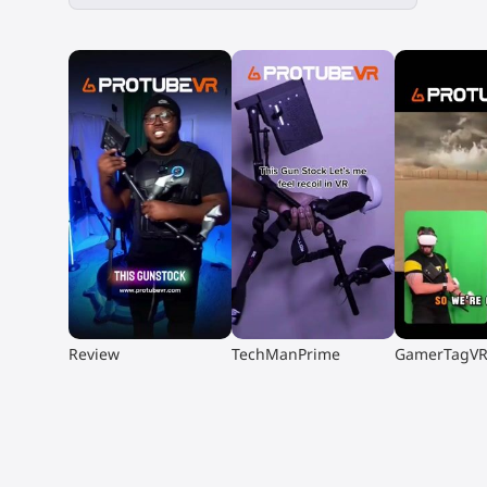
▶
▶
▶
Review
TechManPrime
GamerTagV