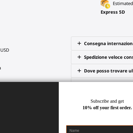
Estimated 
Express 5D
Consegna internazion
0 USD
Spedizione veloce co
a
Dove posso trovare ult
30 giorni di reso
u Discord
ioco e consigli
2 anni di garanzia