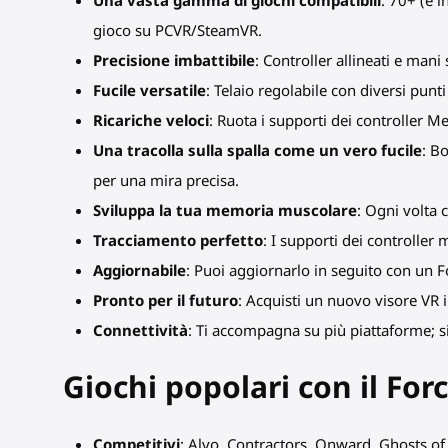
Una vasta gamma di giochi compatibili
: 70+ (e 
gioco su PCVR/SteamVR.
Precisione imbattibile
: Controller allineati e man
Fucile
versatile
: Telaio regolabile con diversi punti
Ricariche veloci
: Ruota i supporti dei controller Met
Una tracolla sulla spalla come un vero fucile
: B
per una mira precisa.
Sviluppa la tua memoria muscolare
: Ogni volta 
Tracciamento perfetto
: I supporti dei controller 
Aggiornabile
: Puoi aggiornarlo in seguito con un F
Pronto per il futuro
: Acquisti un nuovo visore VR i
Connettività
: Ti accompagna su più piattaforme; si
Giochi popolari con il Fo
Competitivi
: Alvo, Contractors, Onward, Ghosts of