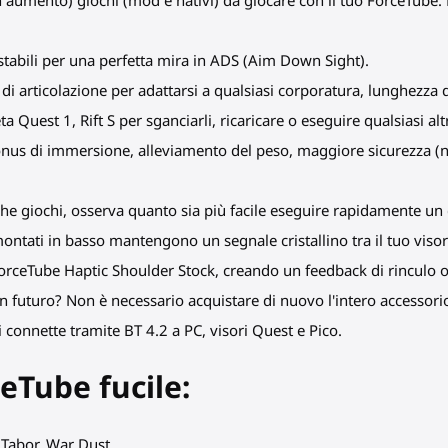
in aumento) giochi (mod e nativi) da giocare con il tuo ForceTube
i stabili per una perfetta mira in ADS (Aim Down Sight).
 di articolazione per adattarsi a qualsiasi corporatura, lunghezza de
a Quest 1, Rift S per sganciarli, ricaricare o eseguire qualsiasi alt
onus di immersione, alleviamento del peso, maggiore sicurezza (
che giochi, osserva quanto sia più facile eseguire rapidamente un 
montati in basso mantengono un segnale cristallino tra il tuo visore
orceTube Haptic Shoulder Stock, creando un feedback di rinculo ogn
n futuro? Non è necessario acquistare di nuovo l'intero accessorio.
 connette tramite BT 4.2 a PC, visori Quest e Pico.
rceTube
fucile
:
 Tabor, War Dust