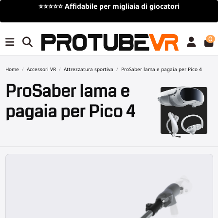
tori
Spedizione gratuita
per ordini superiori a 100€/1
tempo limitato)
0
Home
Accessori VR
Attrezzatura sportiva
ProSaber lama e pagaia per Pico 4
ProSaber lama e
pagaia per Pico 4