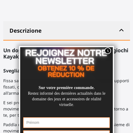
Descrizione
Un doppio sciabola Pico 4 per BeatSaber o giochi
Kayak VR.
Sveglia il tuo guerriero interiore.
Fissa saldamente i tuoi controller Pico 4 all'interno dei supporti
fissati, con il cinturino da polso dei controller intorno
all'armatura del ProSaber.
E sei pronto a liberare il tuo stile in un'esplosione di
movimento, facendo roteare il ProSaber tra le mani o intorno a
te, per tagliare attraverso i cubi.
Paddla come un matto nel tuo kayak virtuale, con un insieme di
movimenti realistici senza farti male alle spalle.