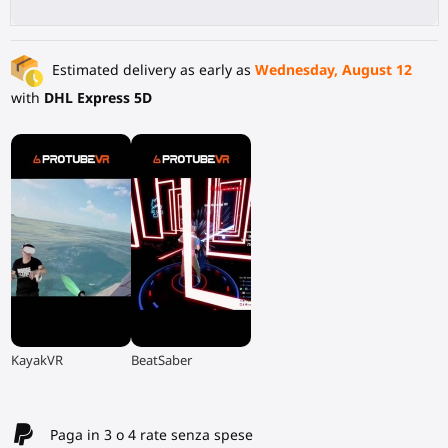
Estimated delivery as early as
Wednesday, August 12
with
DHL Express 5D
▶
▶
KayakVR
BeatSaber
Paga in 3 o 4 rate senza spese