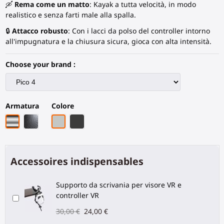
🛶
Rema come un matto
: Kayak a tutta velocità, in modo
realistico e senza farti male alla spalla.
🔒
Attacco robusto
: Con i lacci da polso del controller intorno
all'impugnatura e la chiusura sicura, gioca con alta intensità.
Choose your brand :
Armatura
Colore
Armatura cromata
Fibra di carbonio nera
Grigio PLA
Fibra di Carbonio Nera
Accessoires indispensables
Supporto da scrivania per visore VR e
controller VR
30,00 €
24,00 €