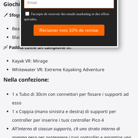
Giochi consigliati:
🗡️
Sfoggia la tua doppia lama ProSaber in
:
Beat Saber
Blade and Sorcery
🛶
Paddla come un campione in
:
Kayak VR: Mirage
Whitewater VR: Extreme Kayaking Adventure
Nella confezione:
1 x Tubo di 30cm con connettori per fissare i supporti ad
esso
1 x Coppia (mano sinistra e destra) di supporti per
controller per inserire i tuoi controller Pico 4
All'interno di ciascun supporto, c'è uno strato interno di
gomma nera per proteggere i tuoi controller e garantire una